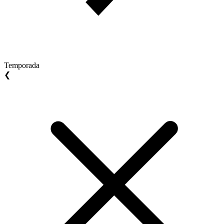
Temporada
❮