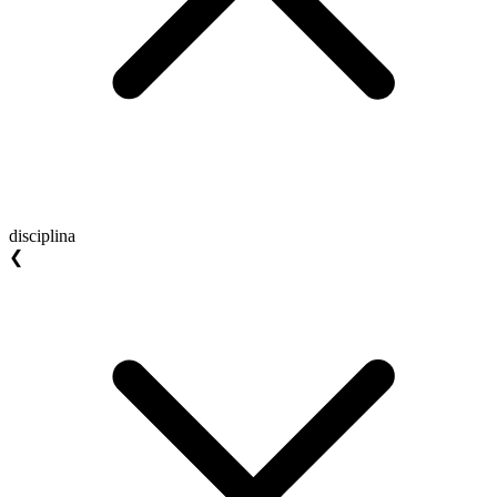
disciplina
❮