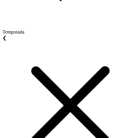
Temporada
❮