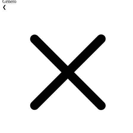
Gênero
❮