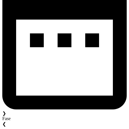
❯
Fase
❮