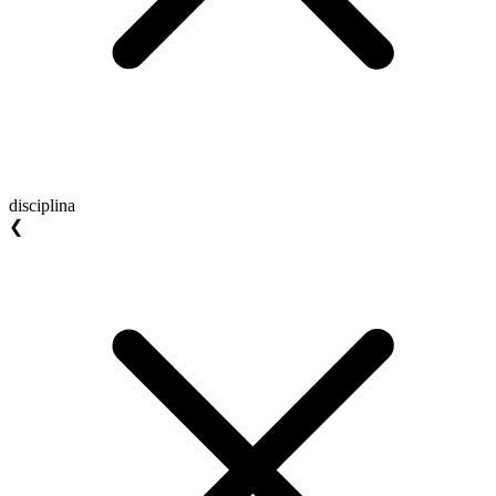
disciplina
❮