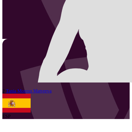
2
Tania
Moreno Matveeva
ESP