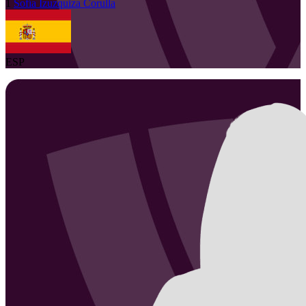
1
Sofía
Izuzquiza Corulla
ESP