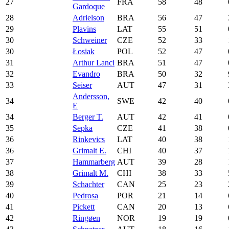
27
FRA
58
48
Gardoque
28
Adrielson
BRA
56
47
29
Plavins
LAT
55
51
30
Schweiner
CZE
52
33
30
Łosiak
POL
52
47
31
Arthur Lanci
BRA
51
47
32
Evandro
BRA
50
32
33
Seiser
AUT
47
31
Andersson,
34
SWE
42
40
E
34
Berger T.
AUT
42
41
35
Sepka
CZE
41
38
36
Rinkevics
LAT
40
38
36
Grimalt E.
CHI
40
37
37
Hammarberg
AUT
39
28
38
Grimalt M.
CHI
38
33
39
Schachter
CAN
25
23
40
Pedrosa
POR
21
14
41
Pickett
CAN
20
13
42
Ringøen
NOR
19
19