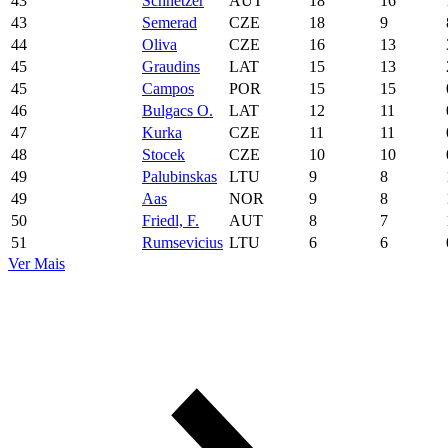
43
Schnetzer
AUT
18
16
43
Semerad
CZE
18
9
44
Oliva
CZE
16
13
45
Graudins
LAT
15
13
45
Campos
POR
15
15
46
Bulgacs O.
LAT
12
11
47
Kurka
CZE
11
11
48
Stocek
CZE
10
10
49
Palubinskas
LTU
9
8
49
Aas
NOR
9
8
50
Friedl, F.
AUT
8
7
51
Rumsevicius
LTU
6
6
Ver Mais