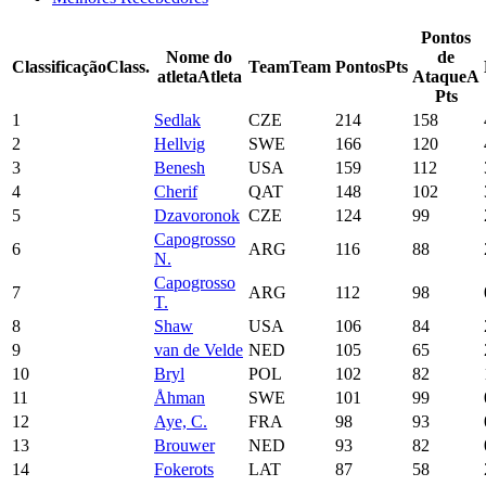
Pontos
Nome do
de
Classificação
Class.
Team
Team
Pontos
Pts
atleta
Atleta
Ataque
A
Pts
1
Sedlak
CZE
214
158
2
Hellvig
SWE
166
120
3
Benesh
USA
159
112
4
Cherif
QAT
148
102
5
Dzavoronok
CZE
124
99
Capogrosso
6
ARG
116
88
N.
Capogrosso
7
ARG
112
98
T.
8
Shaw
USA
106
84
9
van de Velde
NED
105
65
10
Bryl
POL
102
82
11
Åhman
SWE
101
99
12
Aye, C.
FRA
98
93
13
Brouwer
NED
93
82
14
Fokerots
LAT
87
58