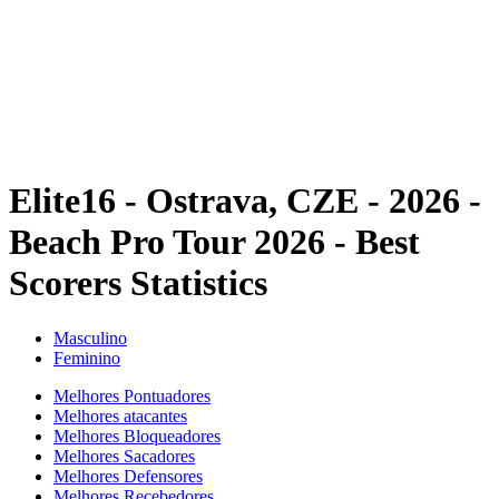
Voltar para a página inicial do BPT
Onde Assistir
Equipes
Programação
Classificação
Estatísticas
Competição
Notícias
Elite16 - Ostrava, CZE - 2026 -
Beach Pro Tour 2026 - Best
Scorers Statistics
Masculino
Feminino
Melhores Pontuadores
Melhores atacantes
Melhores Bloqueadores
Melhores Sacadores
Melhores Defensores
Melhores Recebedores