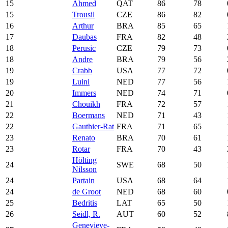
15
Ahmed
QAT
86
78
15
Trousil
CZE
86
82
16
Arthur
BRA
85
65
17
Daubas
FRA
82
48
18
Perusic
CZE
79
73
18
Andre
BRA
79
56
19
Crabb
USA
77
72
19
Luini
NED
77
56
20
Immers
NED
74
71
21
Chouikh
FRA
72
57
22
Boermans
NED
71
43
22
Gauthier-Rat
FRA
71
65
23
Renato
BRA
70
61
23
Rotar
FRA
70
43
Hölting
24
SWE
68
50
Nilsson
24
Partain
USA
68
64
24
de Groot
NED
68
60
25
Bedritis
LAT
65
50
26
Seidl, R.
AUT
60
52
Genevieve-