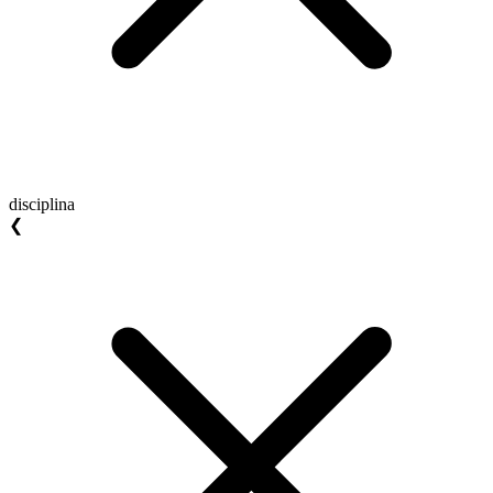
disciplina
❮