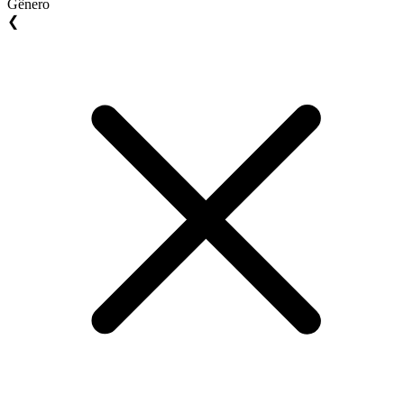
Gênero
❮