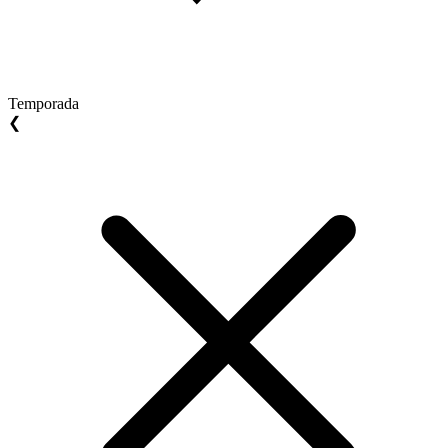
Temporada
❮