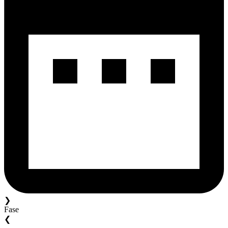
❯
Fase
❮