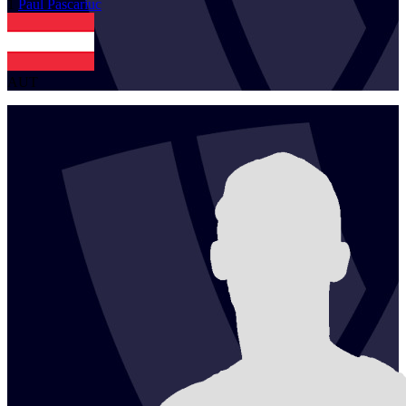
1
Paul
Pascariuc
AUT