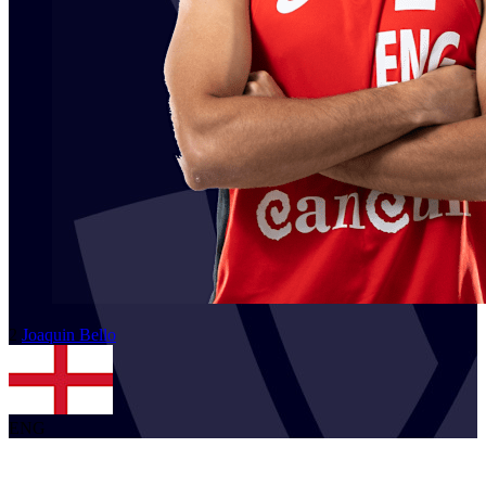
2
Joaquin
Bello
ENG