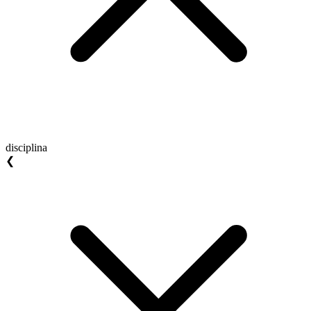
disciplina
❮