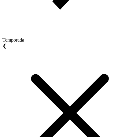
Temporada
❮