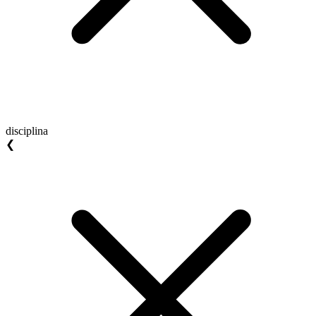
disciplina
❮