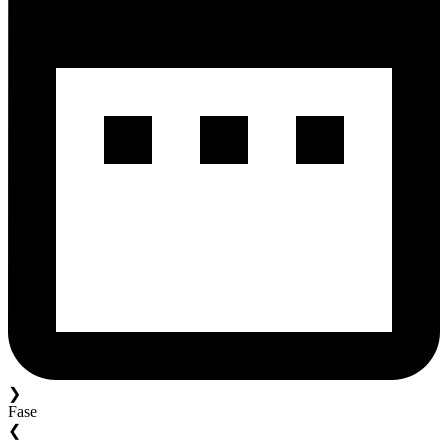
❯
Fase
❮