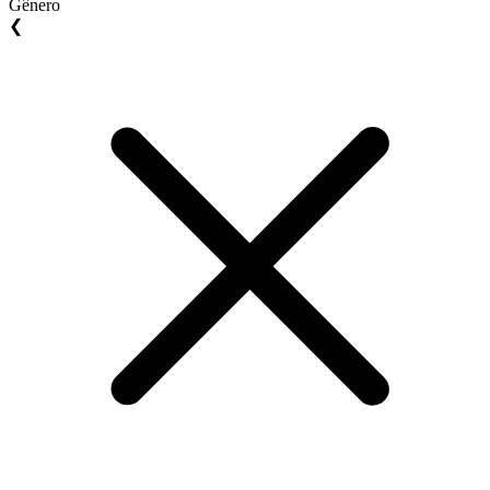
Gênero
❮