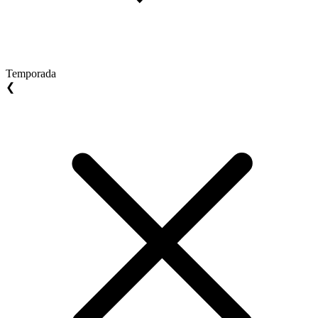
Temporada
❮