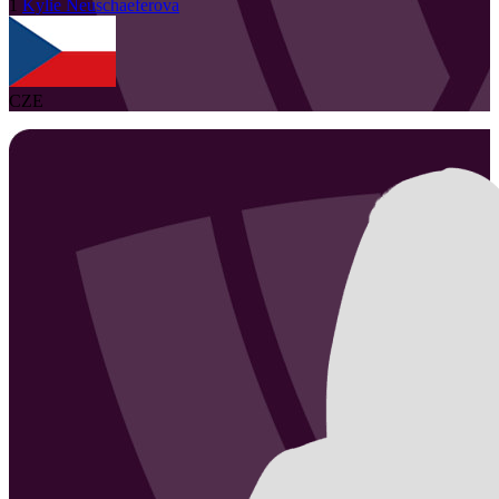
1
Kylie
Neuschaeferova
CZE