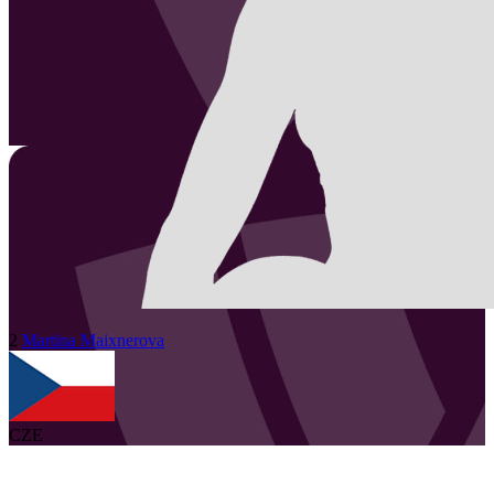
2
Martina
Maixnerova
CZE