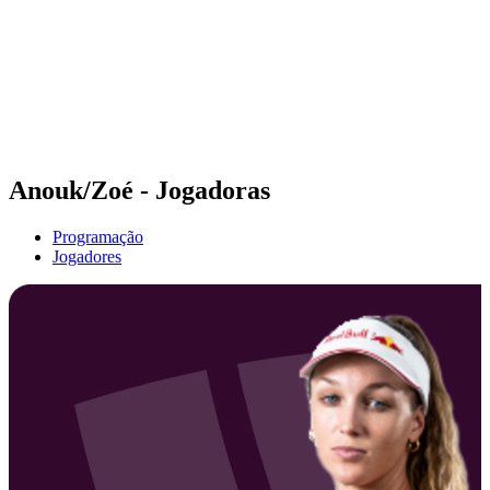
Voltar para a página inicial do BPT
Onde Assistir
Equipes
Programação
Classificação
Estatísticas
Competição
Notícias
Anouk/Zoé - Jogadoras
Programação
Jogadores