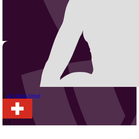
2
Zoé
Vergé-Dépré
SUI