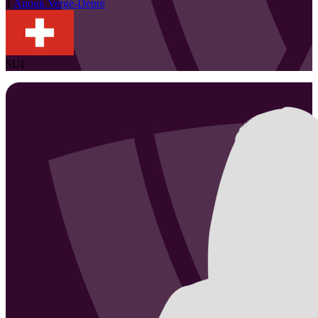
1
Anouk
Vergé-Dépré
SUI