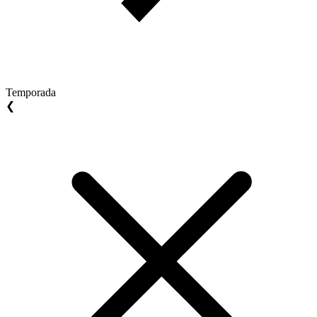
Temporada
❮