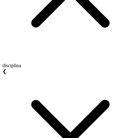
disciplina
❮