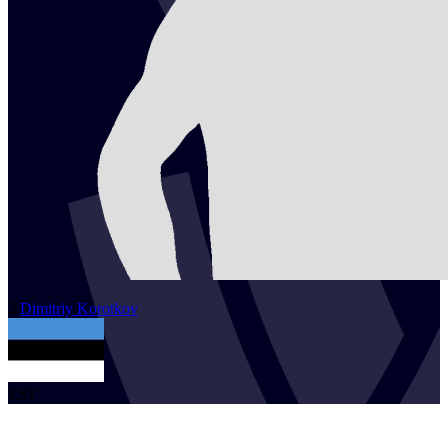
2
Dimitriy
Korotkov
EST