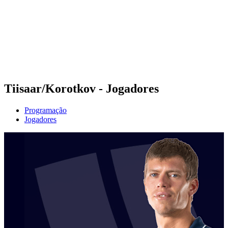
Voltar para a página inicial do BPT
Onde Assistir
Equipes
Programação
Classificação
Estatísticas
Competição
Notícias
Tiisaar/Korotkov - Jogadores
Programação
Jogadores