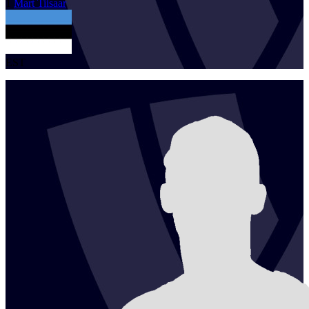
1
Mart
Tiisaar
EST