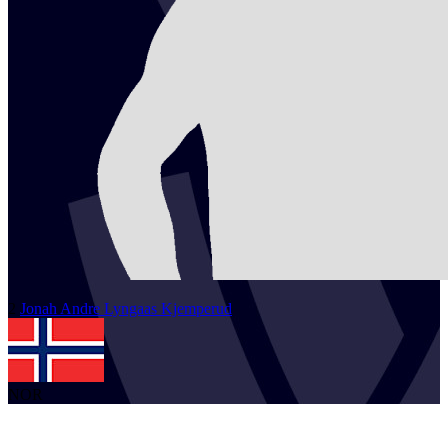
2
Jonah Andre Lyngaas
Kjemperud
NOR