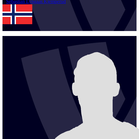
1
Sebastian Lyngaas
Kjemperud
NOR