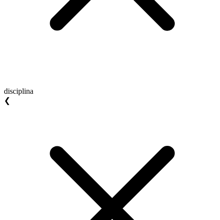
disciplina
❮