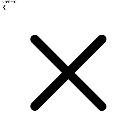
Gênero
❮