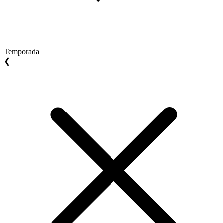
Temporada
❮