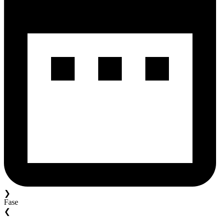
❯
Fase
❮