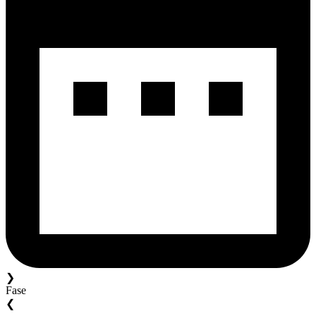
❯
Fase
❮