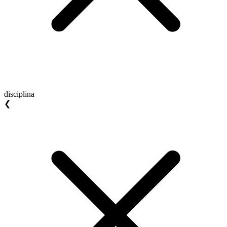
disciplina
❮