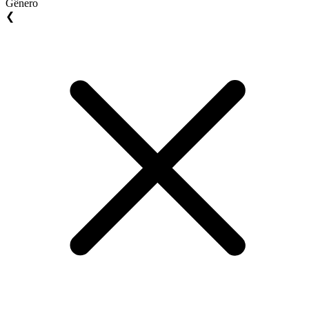
Gênero
❮