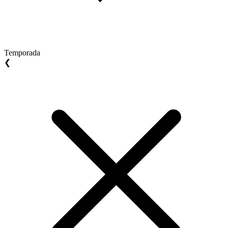
Temporada
❮