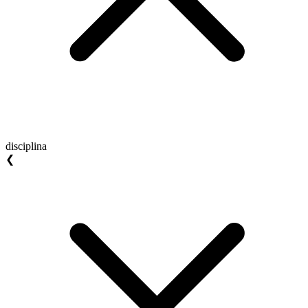
disciplina
❮