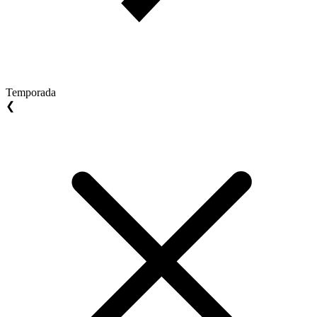
Temporada
❮