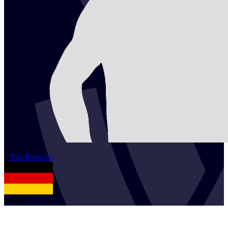
2
Tilo
Rietschel
GER