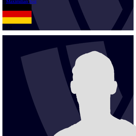
1
Maximilian
Just
GER