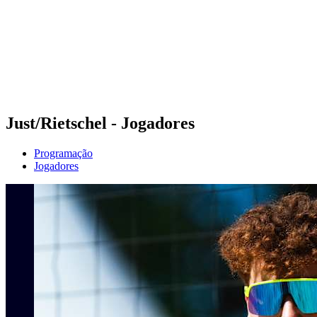
Voltar para a página inicial do BPT
Onde Assistir
Equipes
Programação
Classificação
Estatísticas
Competição
Notícias
Just/Rietschel - Jogadores
Programação
Jogadores