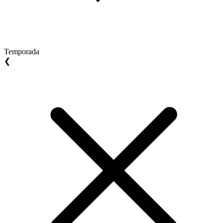
Temporada
❮