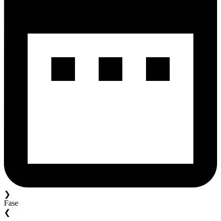
❯
Fase
❮