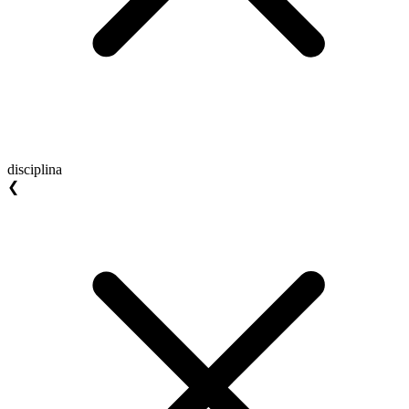
disciplina
❮