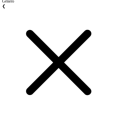
Gênero
❮