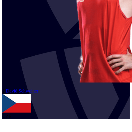
2
David
Schweiner
CZE