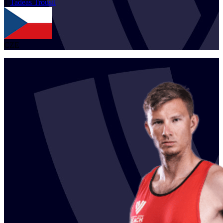
1
Tadeas
Trousil
CZE