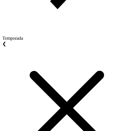
Temporada
❮