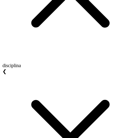
disciplina
❮