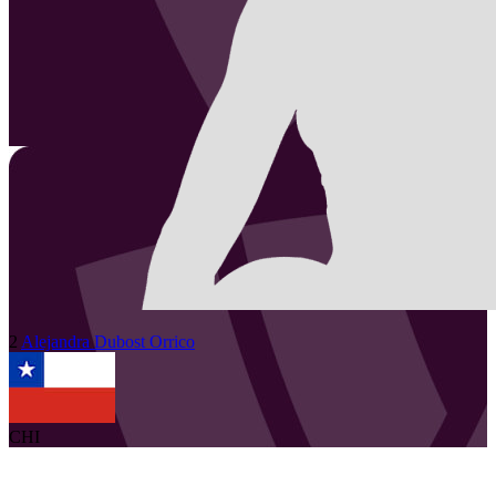
2
Alejandra
Dubost Orrico
CHI