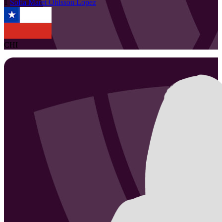
1
Sofia Maret
Ohlsson Lopez
CHI