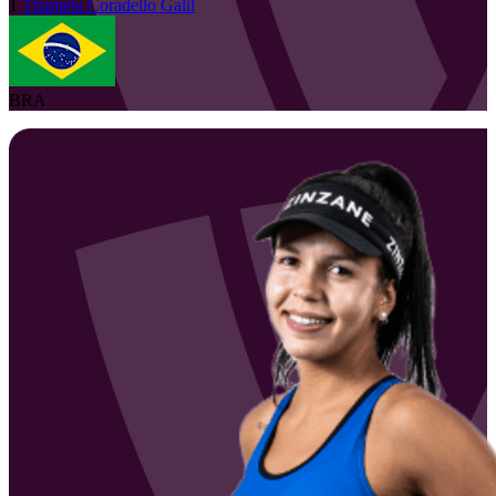
1
Thamela
Coradello Galil
BRA