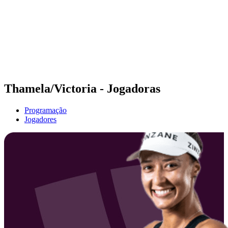
Voltar para a página inicial do BPT
Onde Assistir
Equipes
Programação
Classificação
Estatísticas
Competição
Notícias
Thamela/Victoria - Jogadoras
Programação
Jogadores