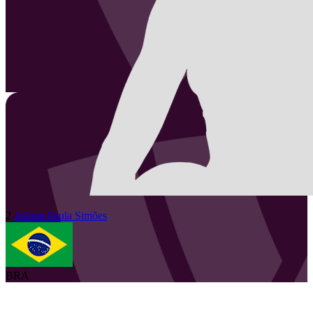
2
Juliana Paula
Simões
BRA