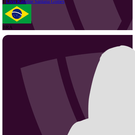
1
Livia Katarine
Santana Gomes
BRA