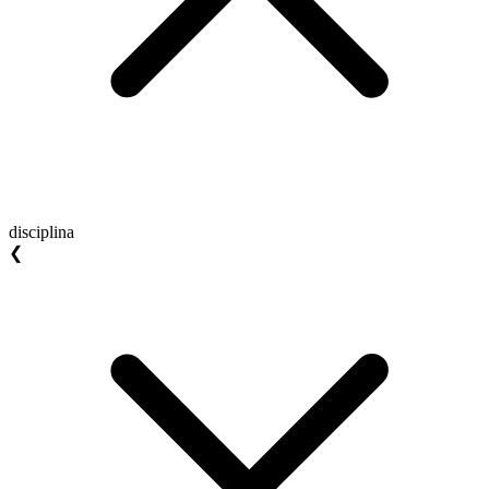
disciplina
❮