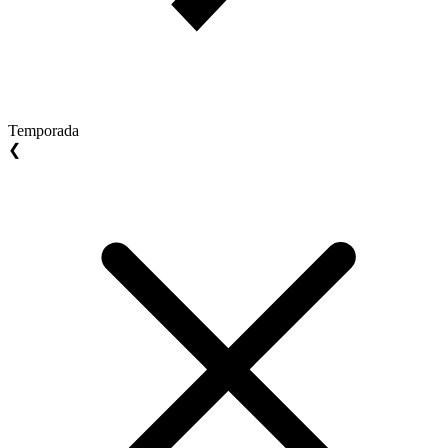
Temporada
❮