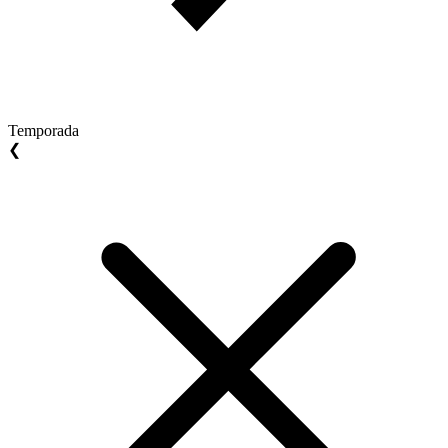
Temporada
❮