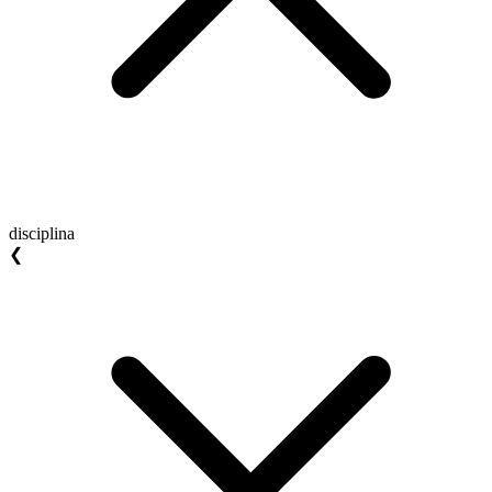
disciplina
❮