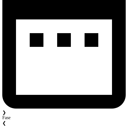
❯
Fase
❮