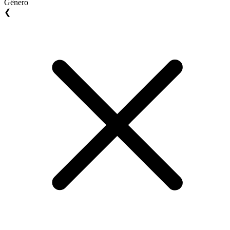
Gênero
❮