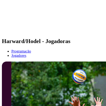
Voltar para a página inicial do BPT
Onde Assistir
Equipes
Programação
Classificação
Estatísticas
Competição
Notícias
Harward/Hodel - Jogadoras
Programação
Jogadores