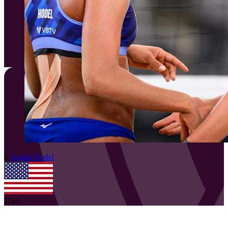
2
Xolani
Hodel
USA