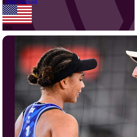
1
Hailey
Harward
USA