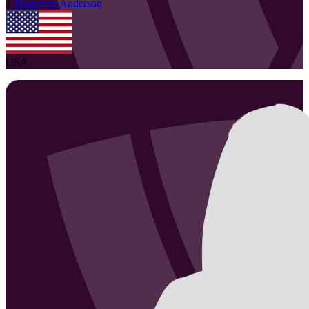
1
Madelyne
Anderson
USA