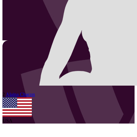
2
Alaina
Chacon
USA