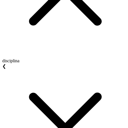
disciplina
❮