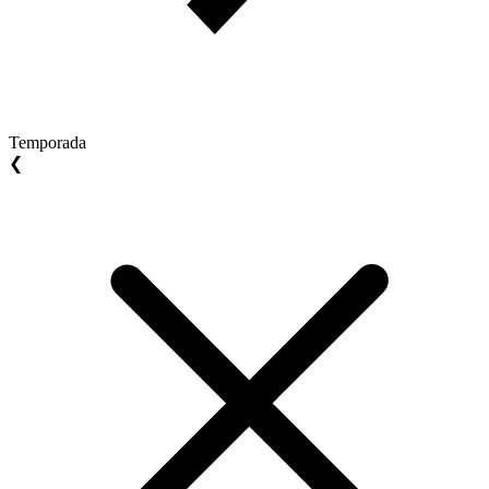
Temporada
❮