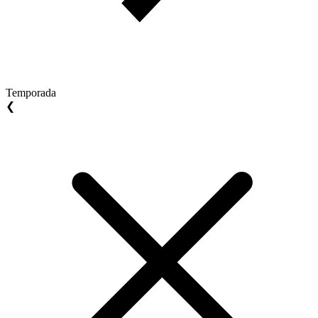
Temporada
❮