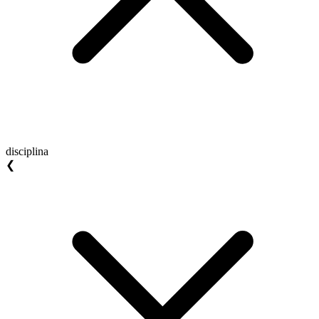
disciplina
❮