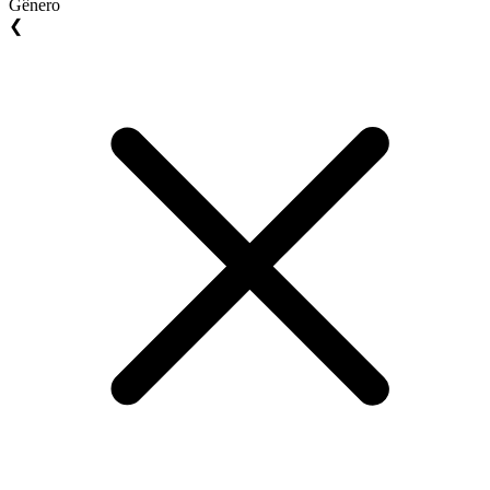
Gênero
❮