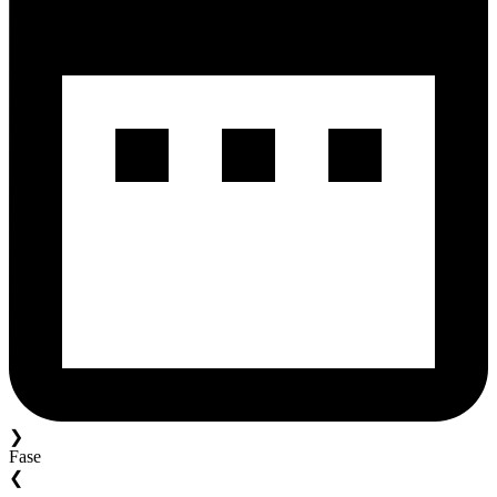
❯
Fase
❮