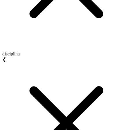
disciplina
❮