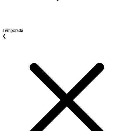
Temporada
❮