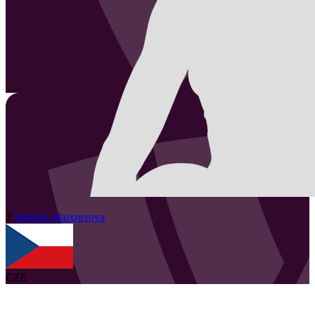
2
Martina
Maixnerova
CZE