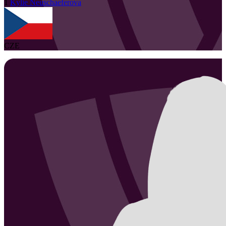
1
Kylie
Neuschaeferova
CZE