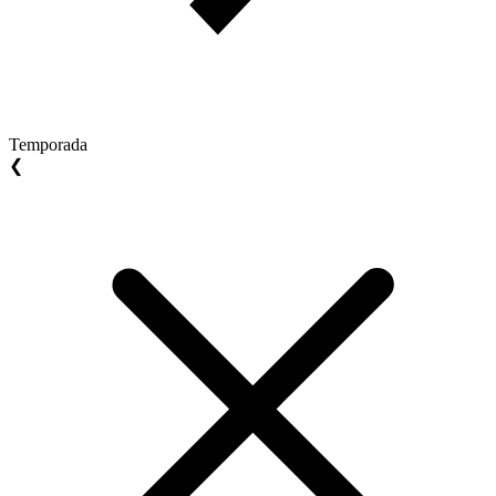
Temporada
❮