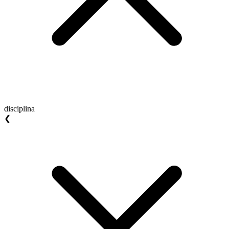
disciplina
❮