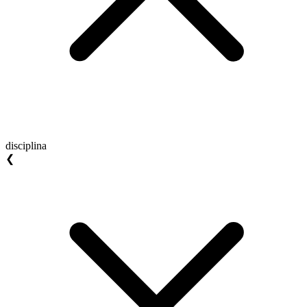
disciplina
❮