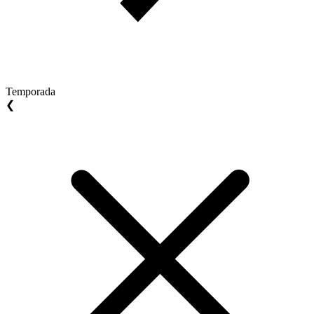
Temporada
❮