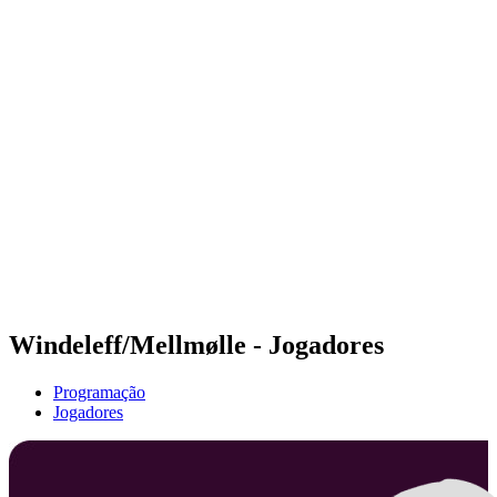
Futuros
Futures - Alanya, TUR - 2026
Futures - Alanya, TUR - 2026
Voltar para a página inicial do BPT
Onde Assistir
Equipes
Programação
Classificação
Windeleff/Mellmølle - Jogadores
Programação
Jogadores