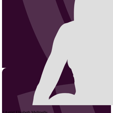
2
Astrid Elisabeth
Mellmølle