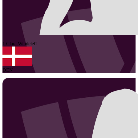
1
Clara
Windeleff
DEN