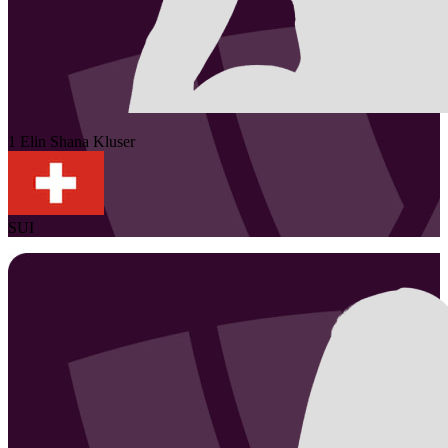
1
Elin Shana
Kluser
SUI