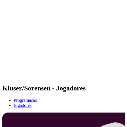
Futuros
Futures - Alanya, TUR - 2026
Futures - Alanya, TUR - 2026
Voltar para a página inicial do BPT
Onde Assistir
Equipes
Programação
Classificação
Kluser/Sorensen - Jogadores
Programação
Jogadores