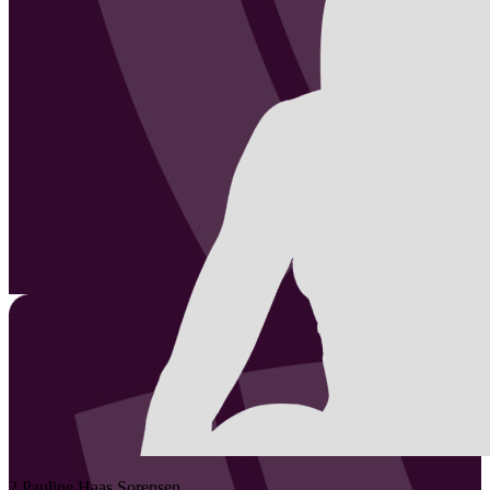
2
Pauline Haas
Sorensen