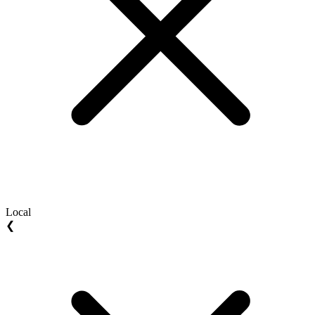
Local
❮