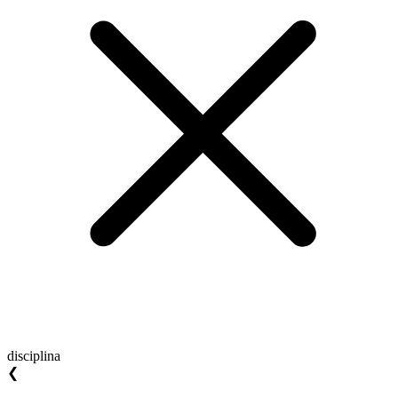
disciplina
❮