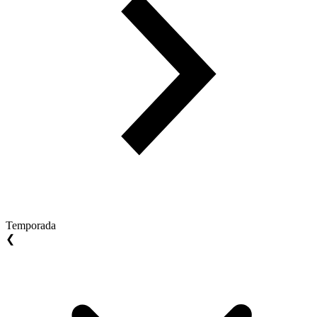
Temporada
❮