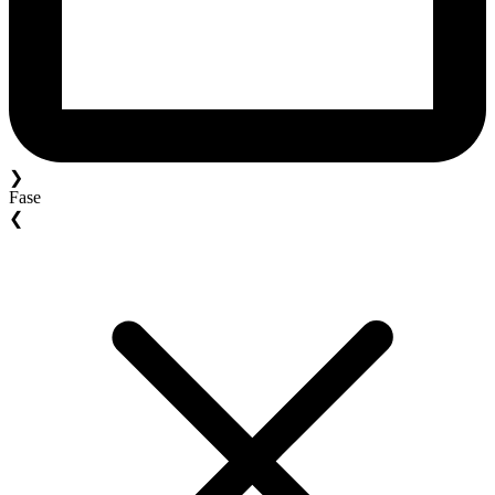
❯
Fase
❮