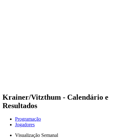
Futuros
Futures - Apeldoorn, NED - 2026
Futures - Apeldoorn, NED - 2026
Voltar para a página inicial do BPT
Onde Assistir
Equipes
Programação
Classificação
Krainer/Vitzthum - Calendário e
Resultados
Programação
Jogadores
Visualização Semanal