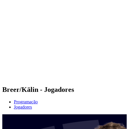
Futuros
Futures - Apeldoorn, NED - 2026
Futures - Apeldoorn, NED - 2026
Voltar para a página inicial do BPT
Onde Assistir
Equipes
Programação
Classificação
Breer/Kälin - Jogadores
Programação
Jogadores