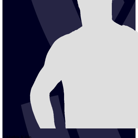
2
Mathis
Kälin