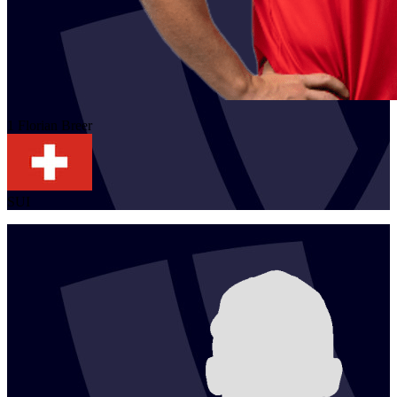
1
Florian
Breer
SUI