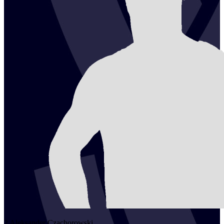
2
Aleksander
Czachorowski