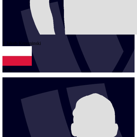
1
Jakub
Krzeminski
POL