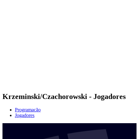
Futuros
Futures - Apeldoorn, NED - 2026
Futures - Apeldoorn, NED - 2026
Voltar para a página inicial do BPT
Onde Assistir
Equipes
Programação
Classificação
Krzeminski/Czachorowski - Jogadores
Programação
Jogadores