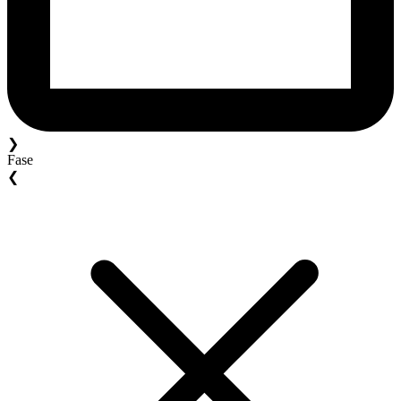
❯
Fase
❮