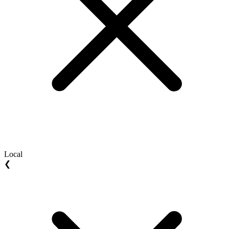
Local
❮