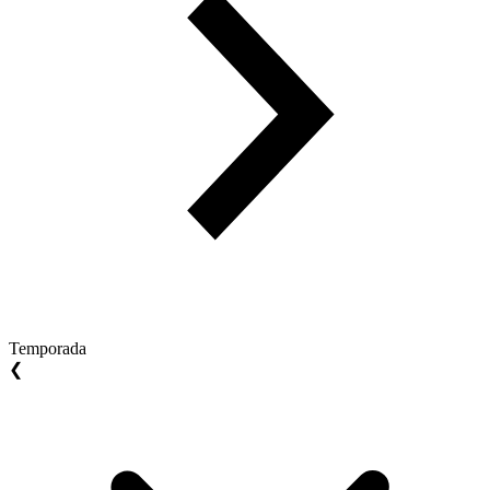
Temporada
❮