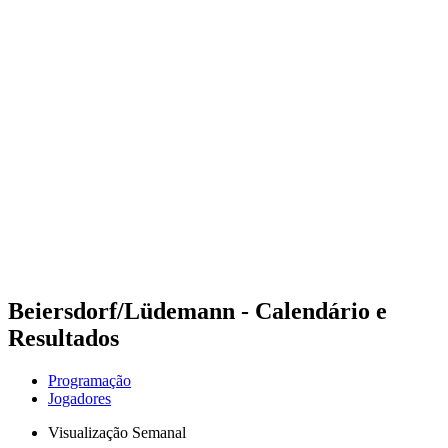
Futuros
Futures - Apeldoorn, NED - 2026
Futures - Apeldoorn, NED - 2026
Voltar para a página inicial do BPT
Onde Assistir
Equipes
Programação
Classificação
Beiersdorf/Lüdemann - Calendário e
Resultados
Programação
Jogadores
Visualização Semanal