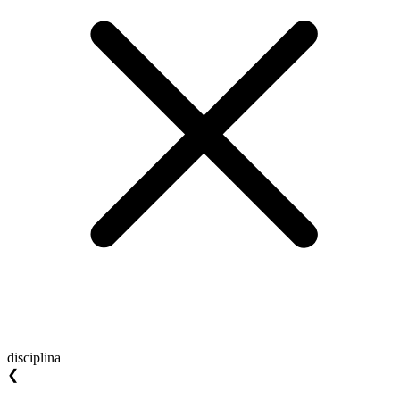
disciplina
❮