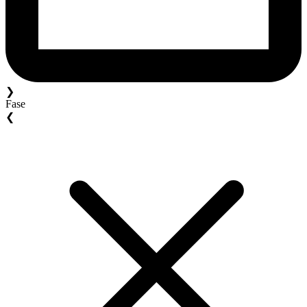
❯
Fase
❮