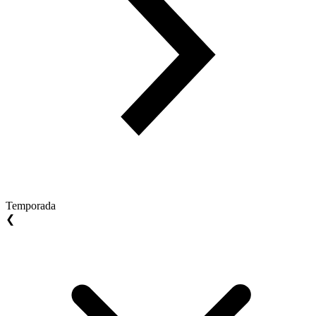
Temporada
❮