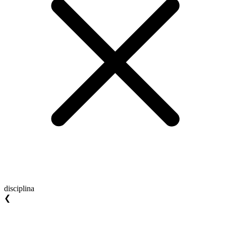
disciplina
❮