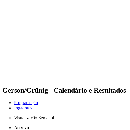
Futuros
Futures - Apeldoorn, NED - 2026
Futures - Apeldoorn, NED - 2026
Voltar para a página inicial do BPT
Onde Assistir
Equipes
Programação
Classificação
Gerson/Grünig - Calendário e Resultados
Programação
Jogadores
Visualização Semanal
Ao vivo