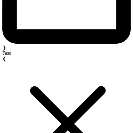
❯
Fase
❮