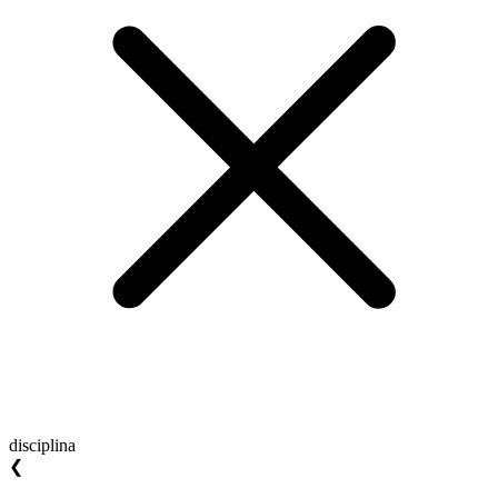
disciplina
❮