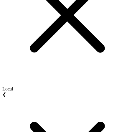
Local
❮