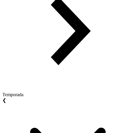
Temporada
❮