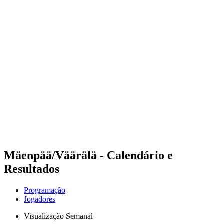
Futuros
Futures - Apeldoorn, NED - 2026
Futures - Apeldoorn, NED - 2026
Voltar para a página inicial do BPT
Onde Assistir
Equipes
Programação
Classificação
Mäenpää/Väärälä - Calendário e
Resultados
Programação
Jogadores
Visualização Semanal