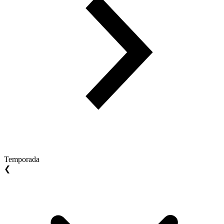
Temporada
❮