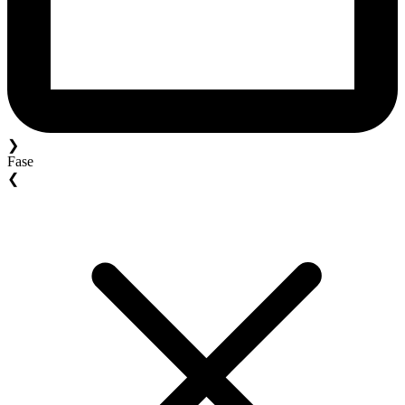
❯
Fase
❮