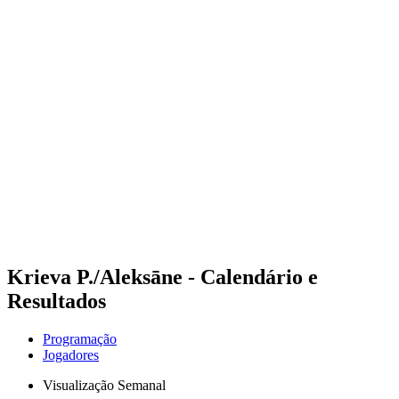
Futuros
Futures - Apeldoorn, NED - 2026
Futures - Apeldoorn, NED - 2026
Voltar para a página inicial do BPT
Onde Assistir
Equipes
Programação
Classificação
Krieva P./Aleksāne - Calendário e
Resultados
Programação
Jogadores
Visualização Semanal