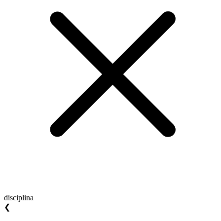
disciplina
❮