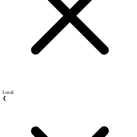
Local
❮