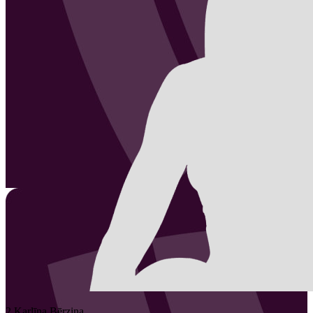
2
Karlīna
Bērziņa