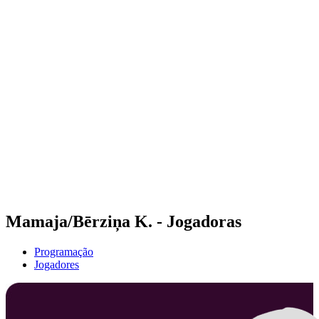
Futuros
Futures - Apeldoorn, NED - 2026
Futures - Apeldoorn, NED - 2026
Voltar para a página inicial do BPT
Onde Assistir
Equipes
Programação
Classificação
Mamaja/Bērziņa K. - Jogadoras
Programação
Jogadores