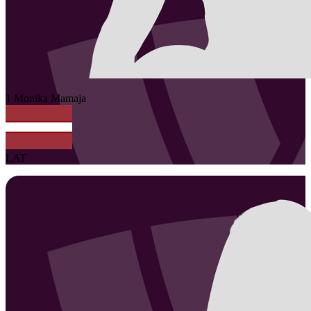
1
Monika
Mamaja
LAT