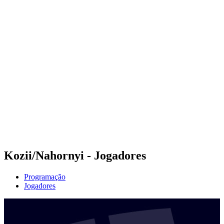
Futuros
Futures - Balikesir, TUR - 2026
Futures - Balikesir, TUR - 2026
Voltar para a página inicial do BPT
Onde Assistir
Equipes
Programação
Classificação
Kozii/Nahornyi - Jogadores
Programação
Jogadores