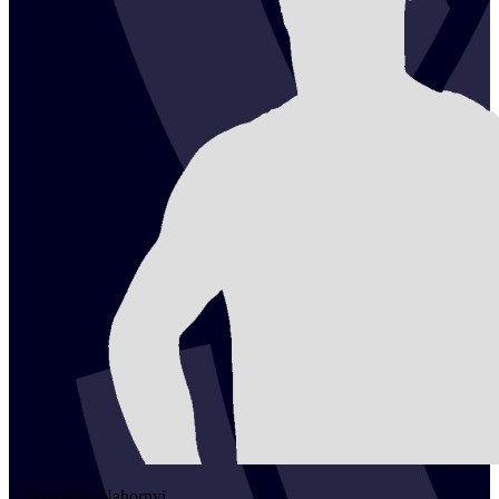
2
Sviatoslav
Nahornyi