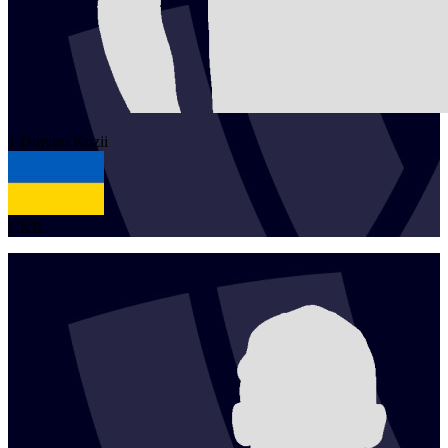
1
Dmytro
Kozii
UKR