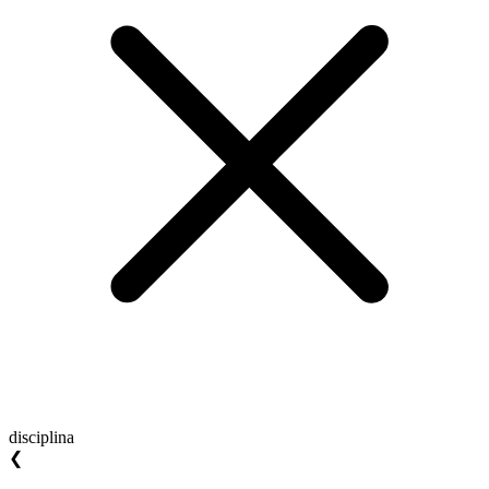
disciplina
❮