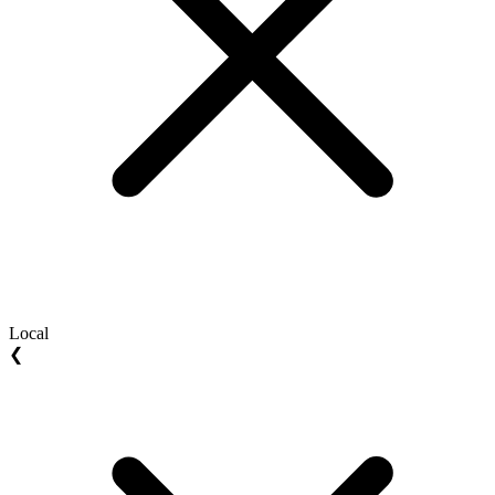
Local
❮