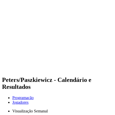
Futuros
Futures - Balikesir, TUR - 2026
Futures - Balikesir, TUR - 2026
Voltar para a página inicial do BPT
Onde Assistir
Equipes
Programação
Classificação
Peters/Paszkiewicz - Calendário e
Resultados
Programação
Jogadores
Visualização Semanal