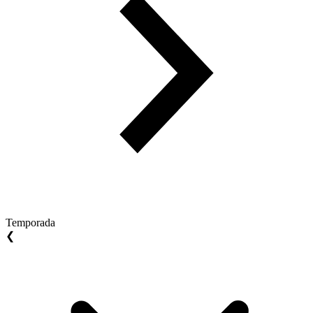
Temporada
❮