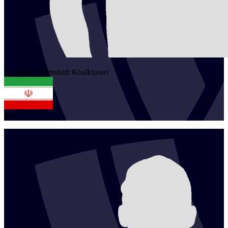
1
Amirreza
Jamshidi Khalkiasari
IRI