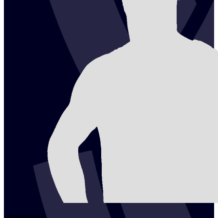
2
Amin
Vakili