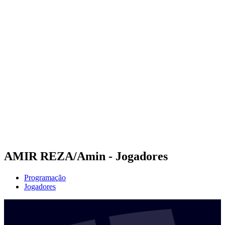
Futuros
Futures - Balikesir, TUR - 2026
Futures - Balikesir, TUR - 2026
Voltar para a página inicial do BPT
Onde Assistir
Equipes
Programação
Classificação
AMIR REZA/Amin - Jogadores
Programação
Jogadores