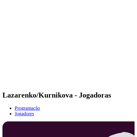
Futuros
Futures - Balikesir, TUR - 2026
Futures - Balikesir, TUR - 2026
Voltar para a página inicial do BPT
Onde Assistir
Equipes
Programação
Classificação
Lazarenko/Kurnikova - Jogadoras
Programação
Jogadores