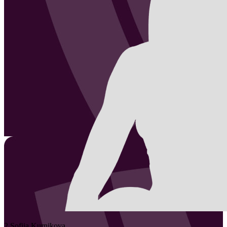
2
Sofiia
Kurnikova