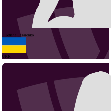
1
Tetiana
Lazarenko
UKR