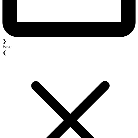
❯
Fase
❮