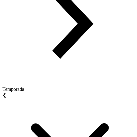
Temporada
❮