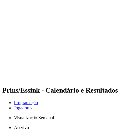
Futuros
Futures - Balikesir, TUR - 2026
Futures - Balikesir, TUR - 2026
Voltar para a página inicial do BPT
Onde Assistir
Equipes
Programação
Classificação
Prins/Essink - Calendário e Resultados
Programação
Jogadores
Visualização Semanal
Ao vivo