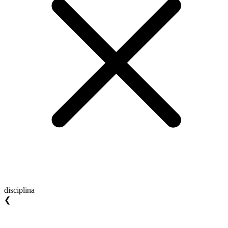
disciplina
❮